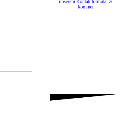
unserem Kon­takt­for­mu­lar zu
kommen